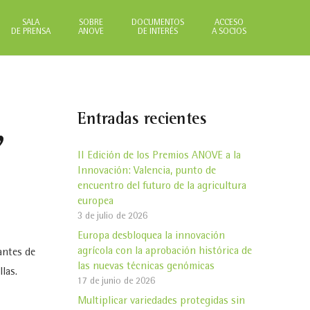
SALA
SOBRE
DOCUMENTOS
ACCESO
DE PRENSA
ANOVE
DE INTERÉS
A SOCIOS
Entradas recientes
,
II Edición de los Premios ANOVE a la
Innovación: Valencia, punto de
encuentro del futuro de la agricultura
europea
3 de julio de 2026
Europa desbloquea la innovación
agrícola con la aprobación histórica de
antes de
las nuevas técnicas genómicas
las.
17 de junio de 2026
Multiplicar variedades protegidas sin