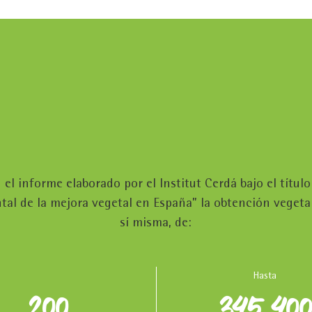
el informe elaborado por el Institut Cerdá bajo el título
al de la mejora vegetal en España” la obtención vegetal
sí misma, de:
Hasta
200
345.40