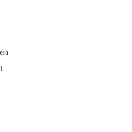
era
d.