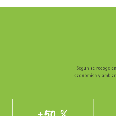
Según se recoge en 
económica y ambient
+50 %