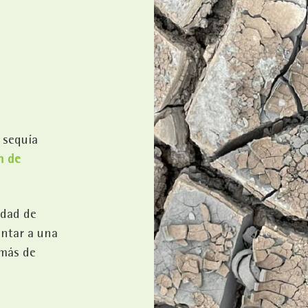
a sequía
n de
idad de
ntar a una
 más de