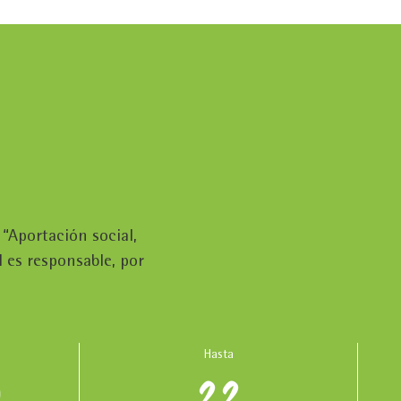
 “Aportación social,
 es responsable, por
Hasta
0
22