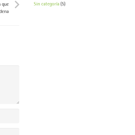
Sin categoría
(5)
a que
adena