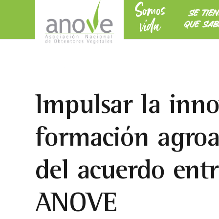
Somos
SE TIE
vida
QUE SAB
Impulsar la inno
formación agroal
del acuerdo ent
ANOVE