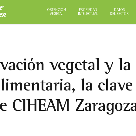
NE
OBTENCIÓN
PROPIEDAD
DATOS
VEGETAL
INTELECTUAL
DEL SECTOR
ER
vación vegetal y la
imentaria, la clave
re CIHEAM Zaragoz