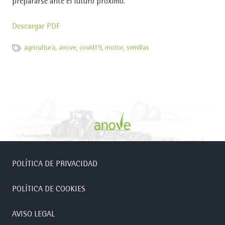
prepararse ante el futuro próximo.
Descargar PDF
agricultura
,
anove
,
covid19
,
motor
,
semillas
POLÍTICA DE PRIVACIDAD
POLÍTICA DE COOKIES
AVISO LEGAL