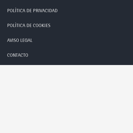
POLÍTICA DE PRIVACIDAD
POLÍTICA DE COOKIES
AVISO LEGAL
CONTACTO
Anove S.L. 2019 |
Diseñado por
o2studio